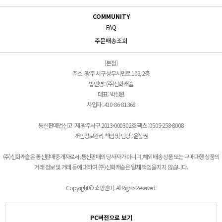
COMMUNITY
FAQ
주문배송조회
[본점]
주소 : 광주 서구 상무시민로 103, 2층
법인명 : (주)신화캐슬
대표 : 박설원
사업자 : 410-86-81368
통신판매업신고 : 제 광주서구 2013-000302호 팩스 : 0505-258-8008
개인정보관리 책임 및 담당 : 윤상권
(주)신화캐슬은 통신판매중개자로서, 통신판매의 당사자가 아니며, 해외배송 상품 또는 구매대행 상품의
거래 정보 및 거래 등에 대하여 (주)신화캐슬은 일체 책임을 지지 않습니다.
Copyright © 쇼핑앤미. All Rights Reserved.
PC버전으로 보기