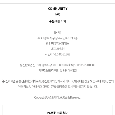
COMMUNITY
FAQ
주문배송조회
[본점]
주소 : 광주 서구 상무시민로 103, 2층
법인명 : (주)신화캐슬
대표 : 박설원
사업자 : 410-86-81368
통신판매업신고 : 제 광주서구 2013-000302호 팩스 : 0505-258-8008
개인정보관리 책임 및 담당 : 윤상권
(주)신화캐슬은 통신판매중개자로서, 통신판매의 당사자가 아니며, 해외배송 상품 또는 구매대행 상품의
거래 정보 및 거래 등에 대하여 (주)신화캐슬은 일체 책임을 지지 않습니다.
Copyright © 쇼핑앤미. All Rights Reserved.
PC버전으로 보기