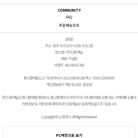
COMMUNITY
FAQ
주문배송조회
[본점]
주소 : 광주 서구 상무시민로 103, 2층
법인명 : (주)신화캐슬
대표 : 박설원
사업자 : 410-86-81368
통신판매업신고 : 제 광주서구 2013-000302호 팩스 : 0505-258-8008
개인정보관리 책임 및 담당 : 윤상권
(주)신화캐슬은 통신판매중개자로서, 통신판매의 당사자가 아니며, 해외배송 상품 또는 구매대행 상품의
거래 정보 및 거래 등에 대하여 (주)신화캐슬은 일체 책임을 지지 않습니다.
Copyright © 쇼핑앤미. All Rights Reserved.
PC버전으로 보기