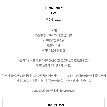
COMMUNITY
FAQ
주문배송조회
[본점]
주소 : 광주 서구 상무시민로 103, 2층
법인명 : (주)신화캐슬
대표 : 박설원
사업자 : 410-86-81368
통신판매업신고 : 제 광주서구 2013-000302호 팩스 : 0505-258-8008
개인정보관리 책임 및 담당 : 윤상권
(주)신화캐슬은 통신판매중개자로서, 통신판매의 당사자가 아니며, 해외배송 상품 또는 구매대행 상품의
거래 정보 및 거래 등에 대하여 (주)신화캐슬은 일체 책임을 지지 않습니다.
Copyright © 쇼핑앤미. All Rights Reserved.
PC버전으로 보기