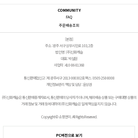
COMMUNITY
FAQ
주문배송조회
[본점]
주소 : 광주 서구 상무시민로 103, 2층
법인명 : (주)신화캐슬
대표 : 박설원
사업자 : 410-86-81368
통신판매업신고 : 제 광주서구 2013-000302호 팩스 : 0505-258-8008
개인정보관리 책임 및 담당 : 윤상권
(주)신화캐슬은 통신판매중개자로서, 통신판매의 당사자가 아니며, 해외배송 상품 또는 구매대행 상품의
거래 정보 및 거래 등에 대하여 (주)신화캐슬은 일체 책임을 지지 않습니다.
Copyright © 쇼핑앤미. All Rights Reserved.
PC버전으로 보기