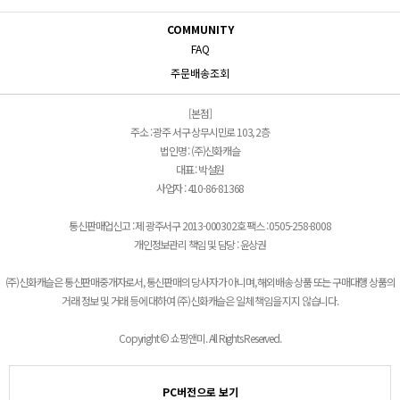
COMMUNITY
FAQ
주문배송조회
[본점]
주소 : 광주 서구 상무시민로 103, 2층
법인명 : (주)신화캐슬
대표 : 박설원
사업자 : 410-86-81368
통신판매업신고 : 제 광주서구 2013-000302호 팩스 : 0505-258-8008
개인정보관리 책임 및 담당 : 윤상권
(주)신화캐슬은 통신판매중개자로서, 통신판매의 당사자가 아니며, 해외배송 상품 또는 구매대행 상품의
거래 정보 및 거래 등에 대하여 (주)신화캐슬은 일체 책임을 지지 않습니다.
Copyright © 쇼핑앤미. All Rights Reserved.
PC버전으로 보기