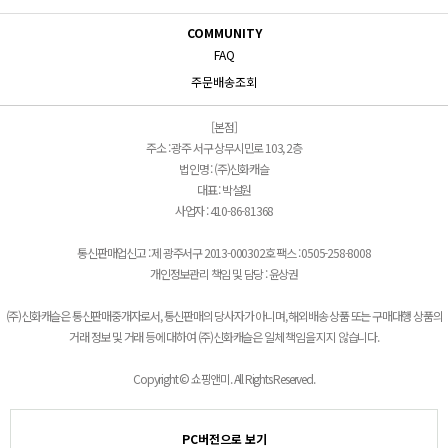
COMMUNITY
FAQ
주문배송조회
[본점]
주소 : 광주 서구 상무시민로 103, 2층
법인명 : (주)신화캐슬
대표 : 박설원
사업자 : 410-86-81368
통신판매업신고 : 제 광주서구 2013-000302호 팩스 : 0505-258-8008
개인정보관리 책임 및 담당 : 윤상권
(주)신화캐슬은 통신판매중개자로서, 통신판매의 당사자가 아니며, 해외배송 상품 또는 구매대행 상품의
거래 정보 및 거래 등에 대하여 (주)신화캐슬은 일체 책임을 지지 않습니다.
Copyright © 쇼핑앤미. All Rights Reserved.
PC버전으로 보기