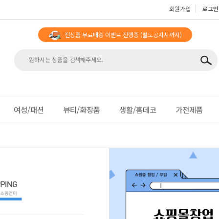
회원가입
로그인
전상품 무료배송 이벤트 진행중
(별도공지시까지)
맨
여성/패션
뷰티/화장품
생활/홈데코
가전제품