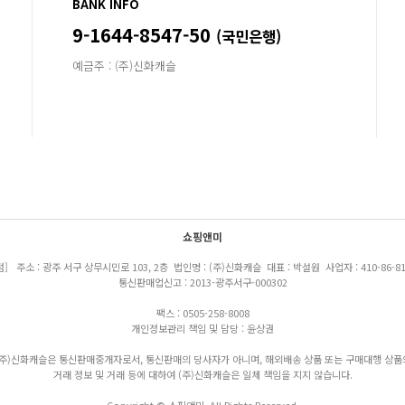
BANK INFO
9-1644-8547-50
(국민은행)
예금주 : (주)신화캐슬
쇼핑앤미
점] 주소 : 광주 서구 상무시민로 103, 2층 법인명 : (주)신화캐슬 대표 : 박설원 사업자 : 410-86-81
통신판매업신고 : 2013-광주서구-000302
팩스 : 0505-258-8008
개인정보관리 책임 및 담당 : 윤상권
(주)신화캐슬은 통신판매중개자로서, 통신판매의 당사자가 아니며, 해외배송 상품 또는 구매대행 상품
거래 정보 및 거래 등에 대하여 (주)신화캐슬은 일체 책임을 지지 않습니다.