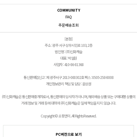
COMMUNITY
FAQ
주문배송조회
[본점]
주소 : 광주 서구 상무시민로 103, 2층
법인명 : (주)신화캐슬
대표 : 박설원
사업자 : 410-86-81368
통신판매업신고 : 제 광주서구 2013-000302호 팩스 : 0505-258-8008
개인정보관리 책임 및 담당 : 윤상권
(주)신화캐슬은 통신판매중개자로서, 통신판매의 당사자가 아니며, 해외배송 상품 또는 구매대행 상품의
거래 정보 및 거래 등에 대하여 (주)신화캐슬은 일체 책임을 지지 않습니다.
Copyright © 쇼핑앤미. All Rights Reserved.
PC버전으로 보기