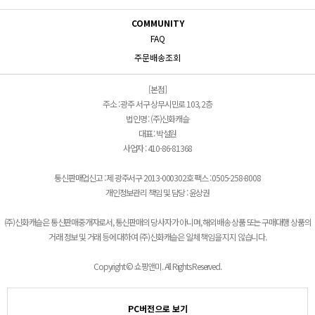
COMMUNITY
FAQ
주문배송조회
[본점]
주소 : 광주 서구 상무시민로 103, 2층
법인명 : (주)신화캐슬
대표 : 박설원
사업자 : 410-86-81368
통신판매업신고 : 제 광주서구 2013-000302호 팩스 : 0505-258-8008
개인정보관리 책임 및 담당 : 윤상권
(주)신화캐슬은 통신판매중개자로서, 통신판매의 당사자가 아니며, 해외배송 상품 또는 구매대행 상품의
거래 정보 및 거래 등에 대하여 (주)신화캐슬은 일체 책임을 지지 않습니다.
Copyright © 쇼핑앤미. All Rights Reserved.
PC버전으로 보기