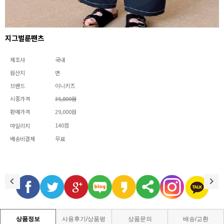
지그벌룬팬츠
제조사
국내
원산지
면
브랜드
이니키즈
시중가격
35,800원
판매가격
29,000원
140점
마일리지
배송비결제
무료
상품정보
사용후기/상품평
상품문의
배송/교환