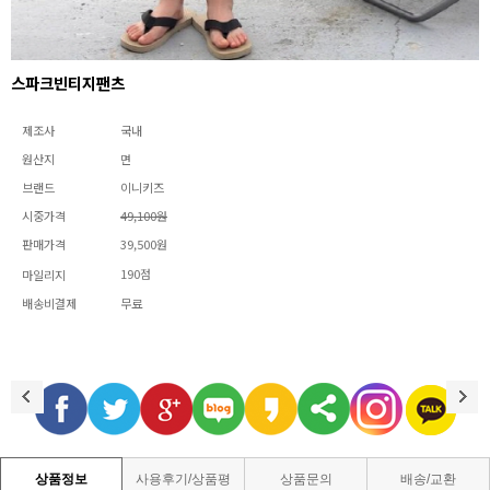
스파크빈티지팬츠
제조사
국내
원산지
면
브랜드
이니키즈
시중가격
49,100원
판매가격
39,500원
190점
마일리지
배송비결제
무료
상품정보
사용후기/상품평
상품문의
배송/교환