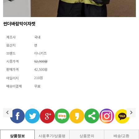
썬더바람막이자켓
제조사
국내
원산지
면
브랜드
이니키즈
시중가격
52,900원
판매가격
42,500원
210점
마일리지
배송비결제
무료
상품정보
사용후기/상품평
상품문의
배송/교환