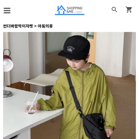


썬더바람막이자켓 > 아동의류