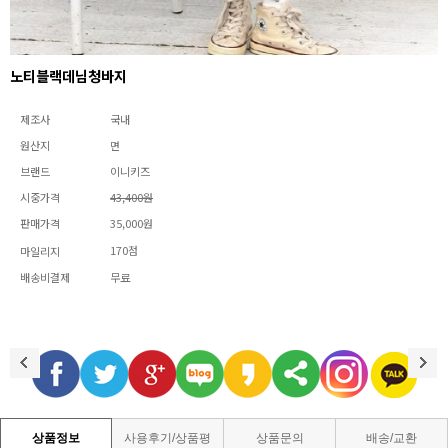
노티블랙데님청바지
제조사
국내
원산지
면
브랜드
이니키즈
시중가격
43,400원
판매가격
35,000원
170점
마일리지
배송비결제
무료
상품정보
사용후기/상품평
상품문의
배송/교환