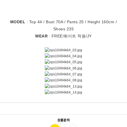
MODEL
: Top 44 / Bust 70A / Pants 25 / Height 160cm /
Shoes 235
WEAR
: FREE/화이트 착용/JY
[#원피스#반팔#반팔원피스#나일론#캉캉#프릴#언발#여름#나일론원피스#캉캉원피스#프릴원피스#언발원피스#셔츠원피스#미니원피스#여름원피스#나일론반팔원피스#캉캉반팔원피스#프릴반팔원피스#언발반팔원피스#여름반팔원피스#키작녀여름원피스#키작녀#데일리룩#꾸안꾸룩#스트릿룩#나들이룩#여행룩#휴가룩#휴양지룩#캠퍼스룩#여름코디룩]
상품문의