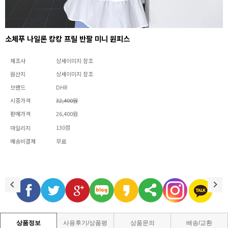
소체푸 나일론 캉캉 프릴 반팔 미니 원피스
제조사
상세이미지 참조
원산지
상세이미지 참조
브랜드
DHR
시중가격
32,400원
판매가격
26,400원
130점
마일리지
배송비결제
무료
상품정보
사용후기/상품평
상품문의
배송/교환