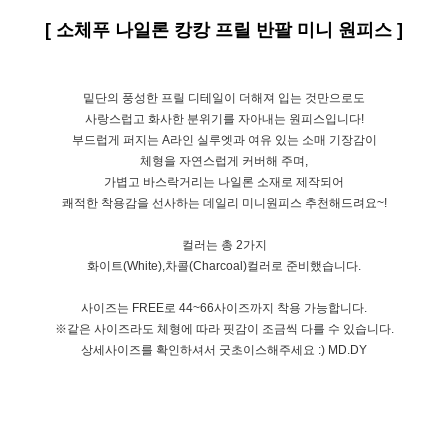
[ 소체푸 나일론 캉캉 프릴 반팔 미니 원피스 ]
밑단의 풍성한 프릴 디테일이 더해져 입는 것만으로도
사랑스럽고 화사한 분위기를 자아내는 원피스입니다!
부드럽게 퍼지는 A라인 실루엣과 여유 있는 소매 기장감이
체형을 자연스럽게 커버해 주며,
가볍고 바스락거리는 나일론 소재로 제작되어
쾌적한 착용감을 선사하는 데일리 미니원피스 추천해드려요~!
컬러는 총 2가지
화이트(White),차콜(Charcoal)컬러로 준비했습니다.
사이즈는 FREE로 44~66사이즈까지 착용 가능합니다.
※같은 사이즈라도 체형에 따라 핏감이 조금씩 다를 수 있습니다.
상세사이즈를 확인하셔서 굿초이스해주세요 :) MD.DY