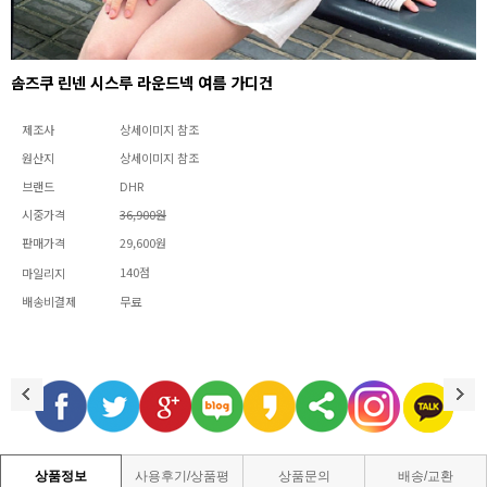
솜즈쿠 린넨 시스루 라운드넥 여름 가디건
제조사
상세이미지 참조
원산지
상세이미지 참조
브랜드
DHR
시중가격
36,900원
판매가격
29,600원
140점
마일리지
배송비결제
무료
상품정보
사용후기/상품평
상품문의
배송/교환