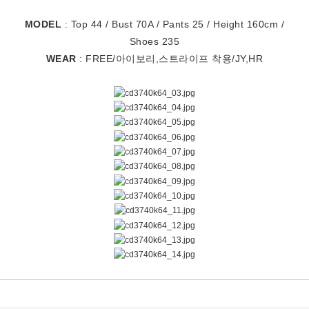
MODEL
: Top 44 / Bust 70A / Pants 25 / Height 160cm /
Shoes 235
WEAR
: FREE/아이보리,스트라이프 착용/JY,HR
[#가디건#린넨#시스루#여름#린넨가디건#시스루가디건#라운드넥가디건#텐셀가디건#여름가디건#린넨시스루가디건#라운드넥여름가디건#얇은가디건#크롭여름가디건#데일리룩#데이트룩#페미닌룩#꾸안꾸룩#나들이룩#여행룩#휴가룩#휴양지룩#오피스룩#여름코디룩]