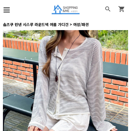


솜즈쿠 린넨 시스루 라운드넥 여름 가디건 > 여성/패션