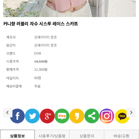
커니향 러블리 자수 시스루 레이스 스카프
제조사
상세이미지 참조
원산지
상세이미지 참조
브랜드
DHR
시중가격
14,500원
판매가격
12,900원
60점
마일리지
배송비결제
무료
상품정보
사용후기/상품평
상품문의
배송/교환