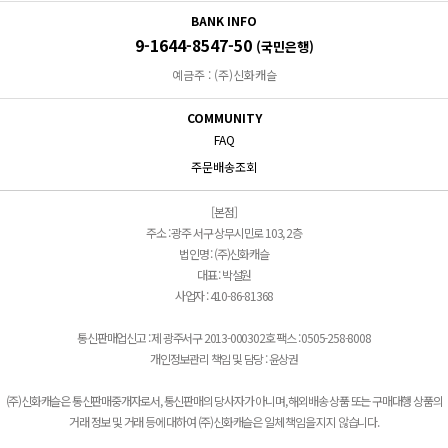
BANK INFO
9-1644-8547-50
(국민은행)
예금주 : (주)신화캐슬
COMMUNITY
FAQ
주문배송조회
[본점]
주소 : 광주 서구 상무시민로 103, 2층
법인명 : (주)신화캐슬
대표 : 박설원
사업자 : 410-86-81368
통신판매업신고 : 제 광주서구 2013-000302호 팩스 : 0505-258-8008
개인정보관리 책임 및 담당 : 윤상권
(주)신화캐슬은 통신판매중개자로서, 통신판매의 당사자가 아니며, 해외배송 상품 또는 구매대행 상품의
거래 정보 및 거래 등에 대하여 (주)신화캐슬은 일체 책임을 지지 않습니다.