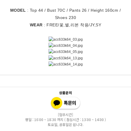
MODEL
: Top 44 / Bust 70C / Pants 26 / Height 160cm /
Shoes 230
WEAR
: FREE/꽃,별,리본 착용/JY,SY
[#스카프#간절기룩#데일리#꾸안꾸#캐주얼#오오티디#레이스스카프#도트스카프#헤어스카프#여름스카프#링클스카프#반다나스카프#반다나스카프#반다나헤어밴드#여름헤어밴드#헤어악세서리#포인트#데일리룩#데이트룩#페미닌룩#러블리룩#나들이룩#여행룩#휴양지룩#바캉스룩#여름코디룩]
상품문의
[업무시간]
평일 : 10:00 ~ 18:30 까지 ( 점심시간 : 13:00 ~ 14:00 )
토요일, 공휴일은 쉽니다.