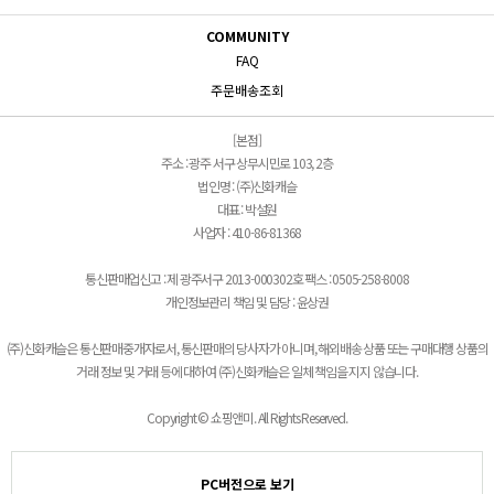
COMMUNITY
FAQ
주문배송조회
[본점]
주소 : 광주 서구 상무시민로 103, 2층
법인명 : (주)신화캐슬
대표 : 박설원
사업자 : 410-86-81368
통신판매업신고 : 제 광주서구 2013-000302호 팩스 : 0505-258-8008
개인정보관리 책임 및 담당 : 윤상권
(주)신화캐슬은 통신판매중개자로서, 통신판매의 당사자가 아니며, 해외배송 상품 또는 구매대행 상품의
거래 정보 및 거래 등에 대하여 (주)신화캐슬은 일체 책임을 지지 않습니다.
Copyright © 쇼핑앤미. All Rights Reserved.
PC버전으로 보기