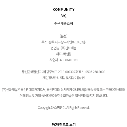
COMMUNITY
FAQ
주문배송조회
[본점]
주소 : 광주 서구 상무시민로 103, 2층
법인명 : (주)신화캐슬
대표 : 박설원
사업자 : 410-86-81368
통신판매업신고 : 제 광주서구 2013-000302호 팩스 : 0505-258-8008
개인정보관리 책임 및 담당 : 윤상권
(주)신화캐슬은 통신판매중개자로서, 통신판매의 당사자가 아니며, 해외배송 상품 또는 구매대행 상품의
거래 정보 및 거래 등에 대하여 (주)신화캐슬은 일체 책임을 지지 않습니다.
Copyright © 쇼핑앤미. All Rights Reserved.
PC버전으로 보기