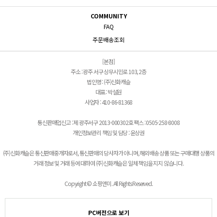
COMMUNITY
FAQ
주문배송조회
[본점]
주소 : 광주 서구 상무시민로 103, 2층
법인명 : (주)신화캐슬
대표 : 박설원
사업자 : 410-86-81368
통신판매업신고 : 제 광주서구 2013-000302호 팩스 : 0505-258-8008
개인정보관리 책임 및 담당 : 윤상권
(주)신화캐슬은 통신판매중개자로서, 통신판매의 당사자가 아니며, 해외배송 상품 또는 구매대행 상품의
거래 정보 및 거래 등에 대하여 (주)신화캐슬은 일체 책임을 지지 않습니다.
Copyright © 쇼핑앤미. All Rights Reserved.
PC버전으로 보기