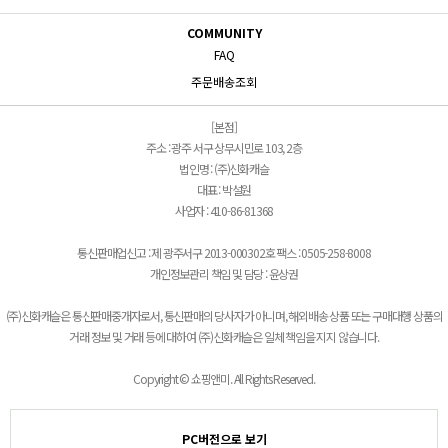
COMMUNITY
FAQ
주문배송조회
[본점]
주소 : 광주 서구 상무시민로 103, 2층
법인명 : (주)신화캐슬
대표 : 박설원
사업자 : 410-86-81368
통신판매업신고 : 제 광주서구 2013-000302호 팩스 : 0505-258-8008
개인정보관리 책임 및 담당 : 윤상권
(주)신화캐슬은 통신판매중개자로서, 통신판매의 당사자가 아니며, 해외배송 상품 또는 구매대행 상품의
거래 정보 및 거래 등에 대하여 (주)신화캐슬은 일체 책임을 지지 않습니다.
Copyright © 쇼핑앤미. All Rights Reserved.
PC버전으로 보기