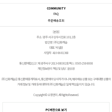
COMMUNITY
FAQ
주문배송조회
[본점]
주소 : 광주 서구 상무시민로 103, 2층
법인명 : (주)신화캐슬
대표 : 박설원
사업자 : 410-86-81368
통신판매업신고 : 제 광주서구 2013-000302호 팩스 : 0505-258-8008
개인정보관리 책임 및 담당 : 윤상권
(주)신화캐슬은 통신판매중개자로서, 통신판매의 당사자가 아니며, 해외배송 상품 또는 구매대행 상품의
거래 정보 및 거래 등에 대하여 (주)신화캐슬은 일체 책임을 지지 않습니다.
Copyright © 쇼핑앤미. All Rights Reserved.
PC버전으로 보기