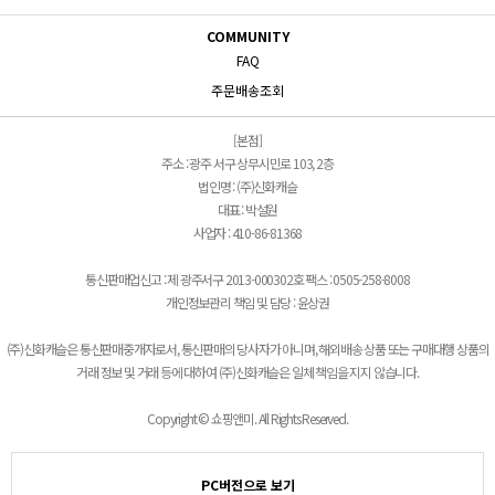
COMMUNITY
FAQ
주문배송조회
[본점]
주소 : 광주 서구 상무시민로 103, 2층
법인명 : (주)신화캐슬
대표 : 박설원
사업자 : 410-86-81368
통신판매업신고 : 제 광주서구 2013-000302호 팩스 : 0505-258-8008
개인정보관리 책임 및 담당 : 윤상권
(주)신화캐슬은 통신판매중개자로서, 통신판매의 당사자가 아니며, 해외배송 상품 또는 구매대행 상품의
거래 정보 및 거래 등에 대하여 (주)신화캐슬은 일체 책임을 지지 않습니다.
Copyright © 쇼핑앤미. All Rights Reserved.
PC버전으로 보기