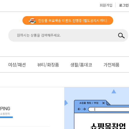
회원가입
로그인
전상품 무료배송 이벤트 진행중
(별도공지시까지)
맨
여성/패션
뷰티/화장품
생활/홈데코
가전제품