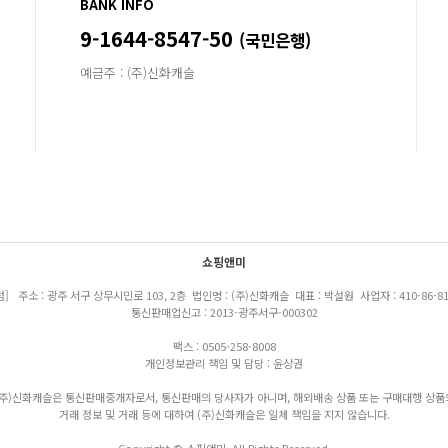
BANK INFO
9-1644-8547-50
(국민은행)
예금주 : (주)신화캐슬
쇼핑앤미
점] 주소 : 광주 서구 상무시민로 103, 2층 법인명 : (주)신화캐슬 대표 : 박설원 사업자 : 410-86-81
통신판매업신고 : 2013-광주서구-000302
팩스 : 0505-258-8008
개인정보관리 책임 및 담당 : 윤상권
(주)신화캐슬은 통신판매중개자로서, 통신판매의 당사자가 아니며, 해외배송 상품 또는 구매대행 상품
거래 정보 및 거래 등에 대하여 (주)신화캐슬은 일체 책임을 지지 않습니다.