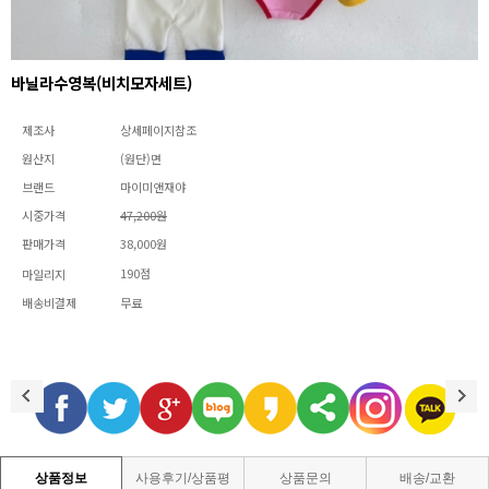
바닐라수영복(비치모자세트)
제조사
상세페이지참조
원산지
(원단)면
브랜드
마이미앤재야
시중가격
47,200원
판매가격
38,000원
190점
마일리지
배송비결제
무료
상품정보
사용후기/상품평
상품문의
배송/교환