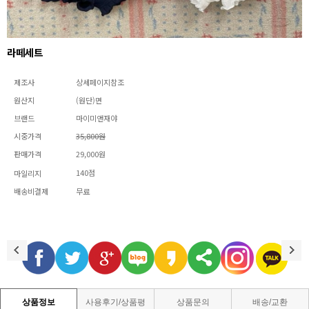
라떼세트
제조사
상세페이지참조
원산지
(원단)면
브랜드
마이미앤재야
시중가격
35,800원
판매가격
29,000원
140점
마일리지
배송비결제
무료
상품정보
사용후기/상품평
상품문의
배송/교환