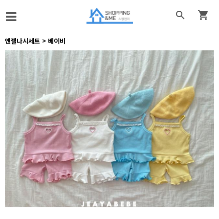


엔젤나시세트 > 베이비