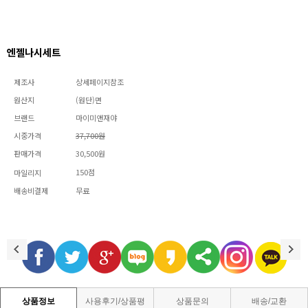
엔젤나시세트
제조사
상세페이지참조
원산지
(원단)면
브랜드
마이미앤재야
시중가격
37,700원
판매가격
30,500원
150점
마일리지
배송비결제
무료
상품정보
사용후기/상품평
상품문의
배송/교환