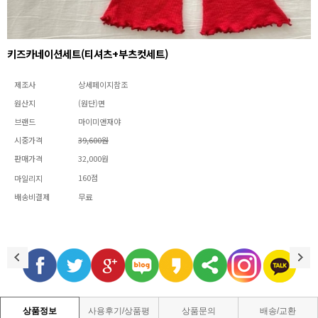
키즈카네이션세트(티셔츠+부츠컷세트)
제조사
상세페이지참조
원산지
(원단)면
브랜드
마이미앤재야
시중가격
39,600원
판매가격
32,000원
160점
마일리지
배송비결제
무료
상품정보
사용후기/상품평
상품문의
배송/교환