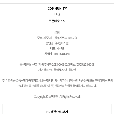
COMMUNITY
FAQ
주문배송조회
[본점]
주소 : 광주 서구 상무시민로 103, 2층
법인명 : (주)신화캐슬
대표 : 박설원
사업자 : 410-86-81368
통신판매업신고 : 제 광주서구 2013-000302호 팩스 : 0505-258-8008
개인정보관리 책임 및 담당 : 윤상권
(주)신화캐슬은 통신판매중개자로서, 통신판매의 당사자가 아니며, 해외배송 상품 또는 구매대행 상품의
거래 정보 및 거래 등에 대하여 (주)신화캐슬은 일체 책임을 지지 않습니다.
Copyright © 쇼핑앤미. All Rights Reserved.
PC버전으로 보기