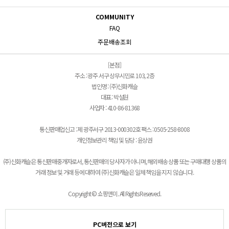
COMMUNITY
FAQ
주문배송조회
[본점]
주소 : 광주 서구 상무시민로 103, 2층
법인명 : (주)신화캐슬
대표 : 박설원
사업자 : 410-86-81368
통신판매업신고 : 제 광주서구 2013-000302호 팩스 : 0505-258-8008
개인정보관리 책임 및 담당 : 윤상권
(주)신화캐슬은 통신판매중개자로서, 통신판매의 당사자가 아니며, 해외배송 상품 또는 구매대행 상품의
거래 정보 및 거래 등에 대하여 (주)신화캐슬은 일체 책임을 지지 않습니다.
Copyright © 쇼핑앤미. All Rights Reserved.
PC버전으로 보기